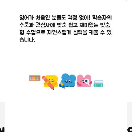
공지사항
공지사항
정규수강신
2026년 8
해외 현지 원어민 강사와 실시간으로 연결
실시간 화상 시스템을 통해 원어민 강사와
영어가 처음인 분들도 걱정 없이! 학습자의
청 점검안
월 수강신
되어 직접 영어로 대화를 나누며, 마치 현
얼굴을 마주 보며 생생하고 몰입감 있게 영
수준과 관심사에 맞춘 쉽고 재미있는 맞춤
2026.07.29
2026.07.21
지에 있는 듯한 생생한 수업이 진행됩니다.
어 대화를 나눌 수 있습니다.
내
청(9,10월
형 수업으로 자연스럽게 실력을 키울 수 있
습니다.
수업) 안내
왜 원어민 화상영어인가요?