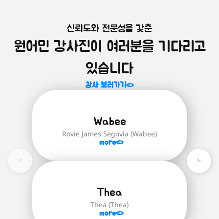
신뢰도와 전문성을 갖춘
원어민 화상영어를 시작하는 모
미취학 아동을 위한 영어 첫걸음!
원어민 강사진이 여러분을 기다리고
알파벳부터 파닉스까지, 미취학 아동을 위
든 학생 학습자 추천!
한 기초 영어 과정입니다.
학생 대표 수준별 과정은 'Brainstorm
있습니다
English' 교재로 진행되며 '스스로 생각하
자세히 보러가기
는 힘'을 기르기 위함을 중점적으로 다루며
강사 보러가기
글을 읽고 함께 대화를 나누며 생각하고
답하거나 한번 더 되짚어보고 정확한 답을
유추하는 힘을 길러줍니다.
Wabee
Brainstorm English(24권):
영어 초
Rovie James Segovia (Wabee)
급(파닉스)부터 최상급 단계까지의 모
more
든 학생 학습자를 위한 수준별 영어 교
재
자세히 보러가기
Thea
Thea (Thea)
more