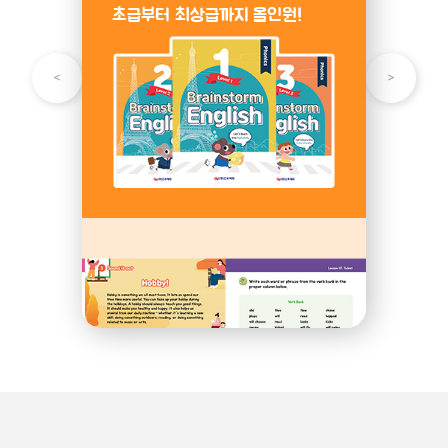
초급부터 최상급까지 올인원!
기초 영어 학습!