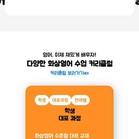
어를 쉽고 재밌게, 원어민 화상
소개 보러가기
영어, 이제 재밌게 배우자!
다양한 화상영어 수업 커리큘럼
커리큘럼 보러가기
학생
미취학
대표과정
알파벳
전레벨
파닉스
미취학아동
학생
대표 과정
과정
화상영어 수준별 대표 교재
알파벳부터 파닉스까지