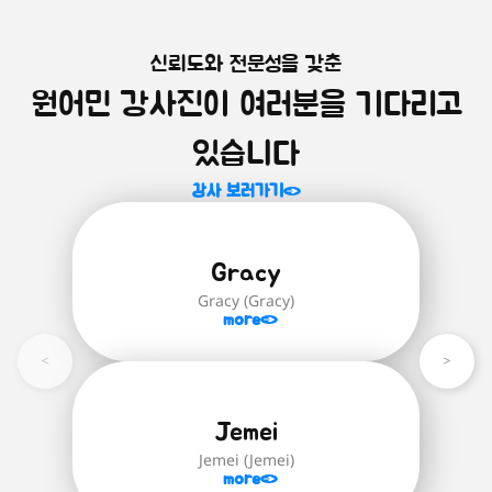
신뢰도와 전문성을 갖춘
원어민 화상영어를 시작하는 모
미취학 아동을 위한 영어 첫걸음!
원어민 강사진이 여러분을 기다리고
알파벳부터 파닉스까지, 미취학 아동을 위
든 학생 학습자 추천!
한 기초 영어 과정입니다.
학생 대표 수준별 과정은 'Brainstorm
있습니다
English' 교재로 진행되며 '스스로 생각하
자세히 보러가기
는 힘'을 기르기 위함을 중점적으로 다루며
강사 보러가기
글을 읽고 함께 대화를 나누며 생각하고
답하거나 한번 더 되짚어보고 정확한 답을
유추하는 힘을 길러줍니다.
Gracy
Brainstorm English(24권):
영어 초
Gracy (Gracy)
급(파닉스)부터 최상급 단계까지의 모
more
든 학생 학습자를 위한 수준별 영어 교
재
자세히 보러가기
Jemei
Jemei (Jemei)
more