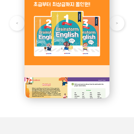
초급부터 최상급까지 올인원!
기초 영어 학습!