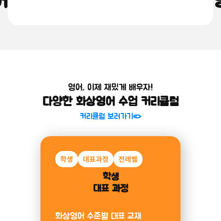
어를 쉽고 재밌게, 원어민 화상
소개 보러가기
영어, 이제 재밌게 배우자!
다양한 화상영어 수업 커리큘럼
커리큘럼 보러가기
학생
미취학
대표과정
알파벳
전레벨
파닉스
미취학아동
학생
대표 과정
과정
화상영어 수준별 대표 교재
알파벳부터 파닉스까지