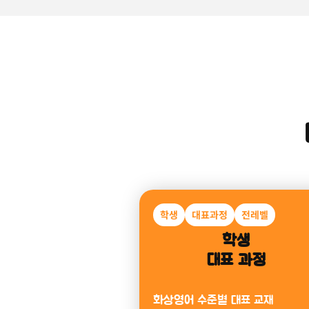
미취학
알파벳
파닉스
미취학아동
과정
알파벳부터 파닉스까지