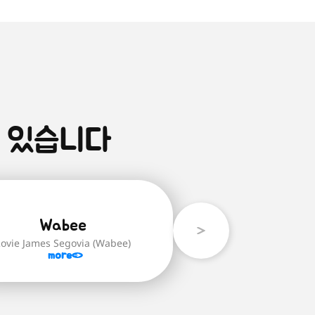
 있습니다
Wabee
ovie James Segovia (Wabee)
more